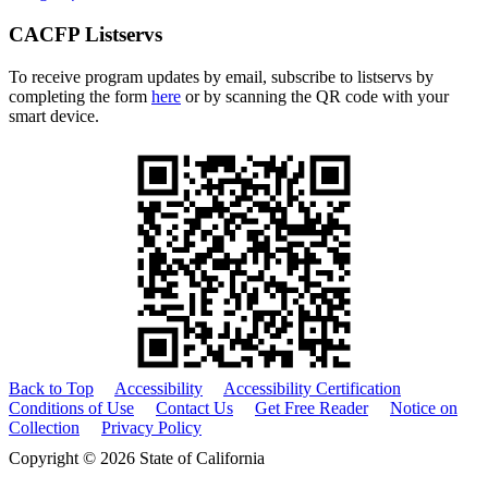
CACFP Listservs
To receive program updates by email, subscribe to listservs by
completing the form
here
or by scanning the QR code with your
smart device.
Back to Top
Accessibility
Accessibility Certification
Conditions of Use
Contact Us
Get Free Reader
Notice on
Collection
Privacy Policy
Copyright © 2026 State of California