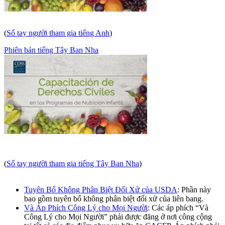
(
Sổ tay người tham gia tiếng Anh
)
Phiên bản tiếng Tây Ban Nha
(
Sổ tay người tham gia tiếng Tây Ban Nha
)
Tuyên Bố Không Phân Biệt Đối Xử của USDA
: Phần này
bao gồm tuyên bố không phân biệt đối xử của liên bang.
Và Áp Phích Công Lý cho Mọi Người
: Các áp phích “Và
Công Lý cho Mọi Người” phải được đăng ở nơi công cộng