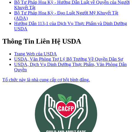
Bộ Tư Pháp Hoa Kỳ - Hướng Dẫn Luật về Quyền của Người
Khuyết Tật
Bộ Tư Pháp Hoa Kỳ - Đạo Luật Người Mỹ Khuyết Tật
(ADA)
Hướng Dẫn 113-1 của Dịch Vụ Thực Phẩm và Dinh Dưỡng
USDA
Thông Tin Liên Hệ USDA
Trang Web của USDA
USDA, Văn Phòng Trợ Lý Bộ Trưởng Về Quyền Dân Sự
USDA, Dịch Vụ Dinh Dưỡng Thực Phẩm, Văn Phòng Dân
Quyền
Tổ chức này là nhà cung cấp cơ hội bình đẳng.