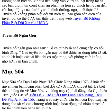
không phân biệt đối xử của liên bang vào vị trí nổi bật trong tất cả
các bản thông tin công khai, ấn phẩm và trên áp phích liên quan đến
các hoạt động của chương trình dinh dưỡng, ngoại trừ thực đơn.
Tuyên bố không phân biệt đối xử hiện tại, bao gồm bản dịch của
tuyên bố, có thể được tìm thấy trên trang web
Tuyên Bố Không
Phân Biệt Đối Xử của USDA
.
Tuyên Bố Ngắn Gọn
Tuyên bố ngắn gọn như sau: "Tổ chức này là nhà cung cấp cơ hội
bình đẳng. " Câu tuyên bố ngắn này có thể được sử dụng trên tờ rơi,
áp phích hoặc các tài liệu chỉ có một trang, với phông chữ không
nhỏ hơn văn bản chính.
Mục 504
Mục 504 của Đạo Luật Phục Hồi Chức Năng năm 1973 là luật dân
quyền liên bang cấm phân biệt đối xử với người khuyết tật. Để biết
thêm thông tin về Mục 504, vui lòng truy cập bài đăng của Cục Lưu
Trữ Quốc Gia về
Tiêu Đề 7, Bộ Luật Quy Định Liên Bang, Tiêu
Đề Phụ A, Phần 15b
. Trang web này chứa văn bản của Đạo Luật áp
dụng cho tất cả các chương trình hoặc hoạt động mà nhận được hỗ
trợ tài chính liên bang từ USDA.