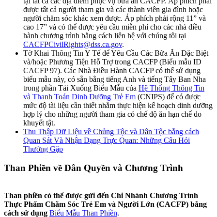
tại tất cả các địa điểm phục vụ bữa ăn CACFP. Áp phích phải
được tất cả người tham gia và các thành viên gia đình hoặc
người chăm sóc khác xem được. Áp phích phải rộng 11” và
cao 17” và có thể được yêu cầu miễn phí cho các nhà điều
hành chương trình bằng cách liên hệ với chúng tôi tại
CACFPCivilRights@dss.ca.gov
.
Tờ Khai Thông Tin Y Tế để Yêu Cầu Các Bữa Ăn Đặc Biệt
và/hoặc Phương Tiện Hỗ Trợ trong CACFP (Biểu mẫu ID
CACFP 97). Các Nhà Điều Hành CACFP có thể sử dụng
biểu mẫu này, có sẵn bằng tiếng Anh và tiếng Tây Ban Nha
trong phần Tải Xuống Biểu Mẫu của
Hệ Thống Thông Tin
và Thanh Toán Dinh Dưỡng Trẻ Em
(CNIPS) để có được
mức độ tài liệu cần thiết nhằm thực hiện kế hoạch dinh dưỡng
hợp lý cho những người tham gia có chế độ ăn hạn chế do
khuyết tật.
Thu Thập Dữ Liệu về Chủng Tộc và Dân Tộc bằng cách
Quan Sát Và Nhận Dạng Trực Quan: Những Câu Hỏi
Thường Gặp
Than Phiền về Dân Quyền và Chương Trình
Than phiền có thể được gửi đến Chi Nhánh Chương Trình
Thực Phẩm Chăm Sóc Trẻ Em và Người Lớn (CACFP) bằng
cách sử dụng
Biểu Mẫu Than Phiền
.