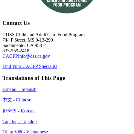
Contact Us
CDSS Child and Adult Care Food Program
744 P Street, MS 9-13-290
Sacramento, CA 95814
833-559-2418
CACFPInfo@dss.ca.gov
Find Your CACFP Specialist
Translations of This Page
Español
- Spanish
中文
- Chinese
한국인
- Korean
Tagalog - Tagalog
Tiếng Việt
- Vietnamese