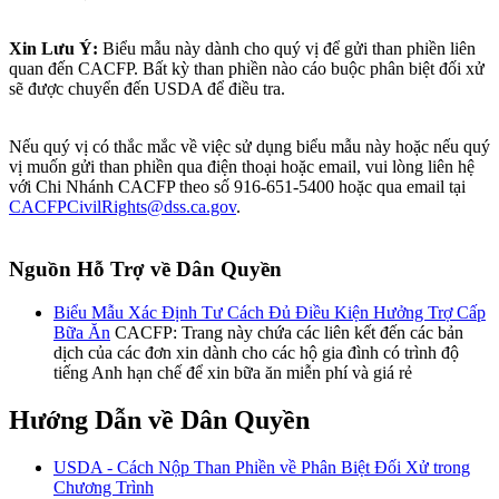
Xin Lưu Ý:
Biểu mẫu này dành cho quý vị để gửi than phiền liên
quan đến CACFP. Bất kỳ than phiền nào cáo buộc phân biệt đối xử
sẽ được chuyển đến USDA để điều tra.
Nếu quý vị có thắc mắc về việc sử dụng biểu mẫu này hoặc nếu quý
vị muốn gửi than phiền qua điện thoại hoặc email, vui lòng liên hệ
với Chi Nhánh CACFP theo số 916-651-5400 hoặc qua email tại
CACFPCivilRights@dss.ca.gov
.
Nguồn Hỗ Trợ về Dân Quyền
Biểu Mẫu Xác Định Tư Cách Đủ Điều Kiện Hưởng Trợ Cấp
Bữa Ăn
CACFP: Trang này chứa các liên kết đến các bản
dịch của các đơn xin dành cho các hộ gia đình có trình độ
tiếng Anh hạn chế để xin bữa ăn miễn phí và giá rẻ
Hướng Dẫn về Dân Quyền
USDA - Cách Nộp Than Phiền về Phân Biệt Đối Xử trong
Chương Trình